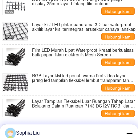
display 25mm layar bintang film outdoor
Hubungi kami
Layar kisi LED pintar panorama 3D luar waterproof
akrilik layar kisi terintegrasi arsitektur cahaya lanskap
Hubungi kami
Film LED Murah Lipat Waterproof Kreatif berkualitas
baik papan iklan elektronik Mesh Screen
Hubungi kami
RGB Layar kisi led penuh warna tirai video layar
jaring led tampilan fleksibel lembut transparan tahan
air
Hubungi kami
Layar Tampilan Fleksibel Luar Ruangan Tahap Latar
Belakang Dalam Ruangan P143 DC12V RGB Iklan
Layar Tampilan Jaring LED
Hubungi kami
Cahaya tinggi RGB P31 piksel led layar led mesh
video tirai tahan air transparan lunak / layar fleksibel
Sophia Liu
led net