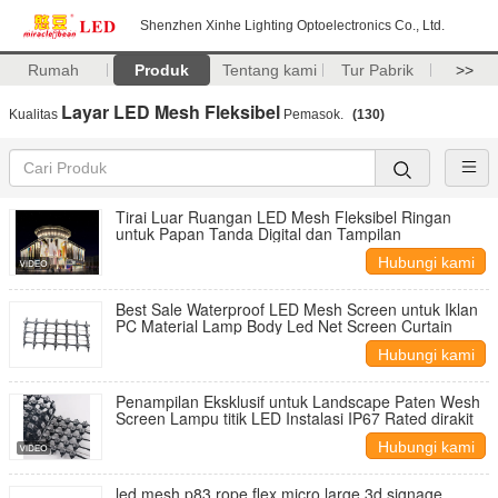
Shenzhen Xinhe Lighting Optoelectronics Co., Ltd.
Rumah
Produk
Tentang kami
Tur Pabrik
>>
Layar LED Mesh Fleksibel
Kualitas
Pemasok.
(130)
Tirai Luar Ruangan LED Mesh Fleksibel Ringan
untuk Papan Tanda Digital dan Tampilan
Hubungi kami
Best Sale Waterproof LED Mesh Screen untuk Iklan
PC Material Lamp Body Led Net Screen Curtain
Hubungi kami
Penampilan Eksklusif untuk Landscape Paten Wesh
Screen Lampu titik LED Instalasi IP67 Rated dirakit
Hubungi kami
led mesh p83 rope flex micro large 3d signage