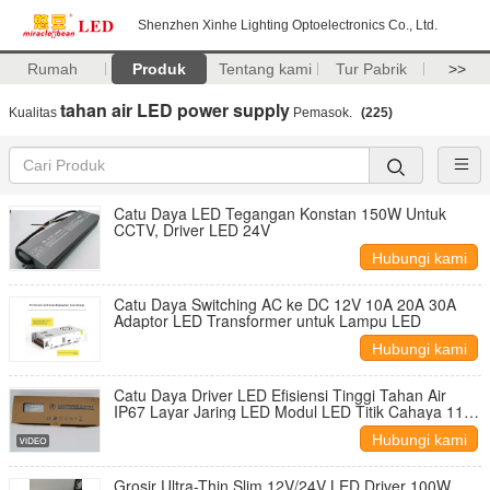
Shenzhen Xinhe Lighting Optoelectronics Co., Ltd.
Rumah
Produk
Tentang kami
Tur Pabrik
>>
tahan air LED power supply
Kualitas
Pemasok.
(225)
Catu Daya LED Tegangan Konstan 150W Untuk
CCTV, Driver LED 24V
Hubungi kami
Catu Daya Switching AC ke DC 12V 10A 20A 30A
Adaptor LED Transformer untuk Lampu LED
Hubungi kami
Catu Daya Driver LED Efisiensi Tinggi Tahan Air
IP67 Layar Jaring LED Modul LED Titik Cahaya 110-
240AC Tegangan Konstan
Hubungi kami
Grosir Ultra-Thin Slim 12V/24V LED Driver 100W