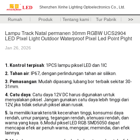
Shenzhen Xinhe Lighting Optoelectronics Co., Ltd.
Rumah
Produk
Tentang kami
Tur Pabrik
>>
Lampu Track Natal permanen 30mm RGBW UCS2904
LED Pixel Light Outdoor Waterproof Pixel Led Point Pight
Jan 26, 2026
1. Kontrol terpisah
: 1PCS lampu piksel LED dan 1IC
2. Tahan air
: IP67, dengan perlindungan tahan air silikon.
3. Pemasangan
: Mudah dipasang, lubang bor terbaik sekitar 30-
31mm.
4. Catu daya
: Catu daya 12V DC harus digunakan untuk
menyalakan piksel. Jangan gunakan catu daya lebih tinggi dari
12V, jika tidak seluruh piksel akan rusak.
5.
Ia memiliki karakteristik kecerahan tinggi, konsumsi daya
rendah, umur panjang, tegangan rendah, atenuasi rendah, dan
warna yang kaya. 6
.
Modul piksel LED RGB SMD5050 dapat
mencapai efek air penuh warna, mengejar, memindai, dan efek
lainnya.