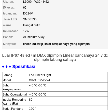
Ukuran:
L1000 * W32 * H52
IP kelas:
65
tegangan:
DC24V
Jenis LED:
SMD3535
warna:
Hangat putih
Kekuasaan:
12W
Bahan:
Aluminium Alloy
linear led strip
linier strip cahaya yang dipimpin
Menyorot:
,
Luar IP67 48led / m DMX dipimpin Linear bar cahaya 24 v dc
dipimpin tabung cahaya
♦ ♦ ♦ Spesifikasi
Barang
Led Linear Light
Model
XH-XT3252P24
Suhu
-40 ℃ -60 ℃
Penyimpanan
Suhu Operasional
-40 ℃ -60 ℃
Indeks Rendering
80
Warna (Ra)
Sudut Pandang
120 °