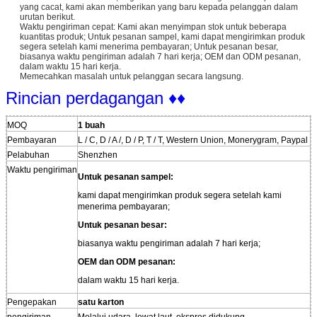
yang cacat, kami akan memberikan yang baru kepada pelanggan dalam
urutan berikut.
Waktu pengiriman cepat: Kami akan menyimpan stok untuk beberapa
kuantitas produk; Untuk pesanan sampel, kami dapat mengirimkan produk
segera setelah kami menerima pembayaran; Untuk pesanan besar,
biasanya waktu pengiriman adalah 7 hari kerja; OEM dan ODM pesanan,
dalam waktu 15 hari kerja.
Memecahkan masalah untuk pelanggan secara langsung.
Rincian perdagangan ♦♦
MOQ
1 buah
Pembayaran
L / C, D / A /, D / P, T / T, Western Union, Monerygram, Paypal
Pelabuhan
Shenzhen
Waktu pengiriman
Untuk pesanan sampel:
kami dapat mengirimkan produk segera setelah kami
menerima pembayaran;
Untuk pesanan besar:
biasanya waktu pengiriman adalah 7 hari kerja;
OEM dan ODM pesanan:
dalam waktu 15 hari kerja.
Pengepakan
satu karton
pengiriman
Melalui udara, lewat laut, ekspres didukung.