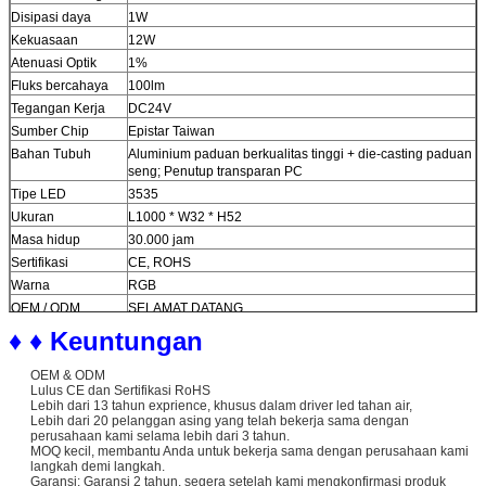
Disipasi daya
1W
Kekuasaan
12W
Atenuasi Optik
1%
Fluks bercahaya
100lm
Tegangan Kerja
DC24V
Sumber Chip
Epistar Taiwan
Bahan Tubuh
Aluminium paduan berkualitas tinggi + die-casting paduan
seng; Penutup transparan PC
Tipe LED
3535
Ukuran
L1000 * W32 * H52
Masa hidup
30.000 jam
Sertifikasi
CE, ROHS
Warna
RGB
OEM / ODM
SELAMAT DATANG
Perlindungan
IP67
♦ ♦ Keuntungan
Qty / karton
28pcs
OEM & ODM
Lulus CE dan Sertifikasi RoHS
Lebih dari 13 tahun exprience, khusus dalam driver led tahan air,
Lebih dari 20 pelanggan asing yang telah bekerja sama dengan
perusahaan kami selama lebih dari 3 tahun.
MOQ kecil, membantu Anda untuk bekerja sama dengan perusahaan kami
langkah demi langkah.
Garansi: Garansi 2 tahun, segera setelah kami mengkonfirmasi produk