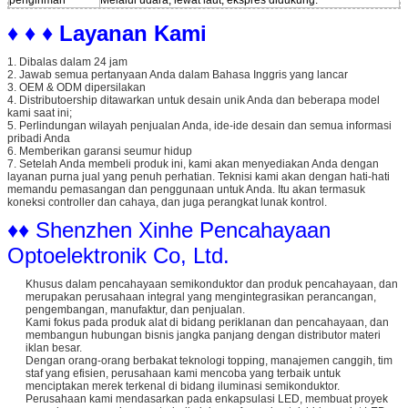
♦ ♦ ♦ Layanan Kami
1. Dibalas dalam 24 jam
2. Jawab semua pertanyaan Anda dalam Bahasa Inggris yang lancar
3. OEM & ODM dipersilakan
4. Distributoership ditawarkan untuk desain unik Anda dan beberapa model
kami saat ini;
5. Perlindungan wilayah penjualan Anda, ide-ide desain dan semua informasi
pribadi Anda
6. Memberikan garansi seumur hidup
7. Setelah Anda membeli produk ini, kami akan menyediakan Anda dengan
layanan purna jual yang penuh perhatian. Teknisi kami akan dengan hati-hati
memandu pemasangan dan penggunaan untuk Anda. Itu akan termasuk
koneksi controller dan cahaya, dan juga perangkat lunak kontrol.
♦♦ Shenzhen Xinhe Pencahayaan
Optoelektronik Co, Ltd.
Khusus dalam pencahayaan semikonduktor dan produk pencahayaan, dan
merupakan perusahaan integral yang mengintegrasikan perancangan,
pengembangan, manufaktur, dan penjualan.
Kami fokus pada produk alat di bidang periklanan dan pencahayaan, dan
membangun hubungan bisnis jangka panjang dengan distributor materi
iklan besar.
Dengan orang-orang berbakat teknologi topping, manajemen canggih, tim
staf yang efisien, perusahaan kami mencoba yang terbaik untuk
menciptakan merek terkenal di bidang iluminasi semikonduktor.
Perusahaan kami mendasarkan pada enkapsulasi LED, membuat proyek