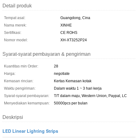
Detail produk
Tempat asal:
Guangdong, Cina
Nama merek:
XINHE
Sertifikasi:
CE ROHS
Nomor model:
XH-XT3252P24
Syarat-syarat pembayaran & pengiriman
Kuantitas min Order:
28
Harga:
negotiate
Kemasan rincian:
Kertas Kemasan kotak
Waktu pengiriman:
Dalam waktu 1 ~ 3 hari kerja
Syarat-syarat pembayaran:
T/T dalam maju, Western Union, Paypal, LC
Menyediakan kemampuan:
50000pcs per bulan
Deskripsi
LED Linear Lighting Strips