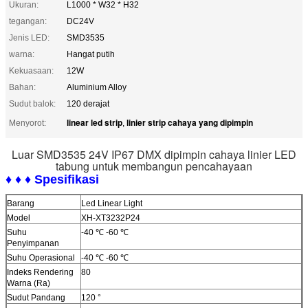
Ukuran:
L1000 * W32 * H32
tegangan:
DC24V
Jenis LED:
SMD3535
warna:
Hangat putih
Kekuasaan:
12W
Bahan:
Aluminium Alloy
Sudut balok:
120 derajat
linear led strip
linier strip cahaya yang dipimpin
Menyorot:
,
Luar SMD3535 24V IP67 DMX dipimpin cahaya linier LED
tabung untuk membangun pencahayaan
♦ ♦ ♦ Spesifikasi
Barang
Led Linear Light
Model
XH-XT3232P24
Suhu
-40 ℃ -60 ℃
Penyimpanan
Suhu Operasional
-40 ℃ -60 ℃
Indeks Rendering
80
Warna (Ra)
Sudut Pandang
120 °