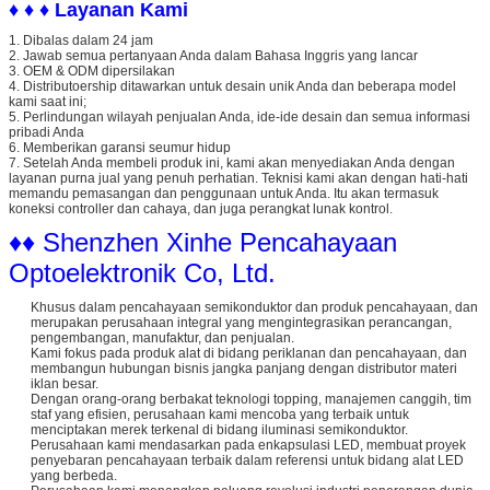
♦ ♦ ♦ Layanan Kami
1. Dibalas dalam 24 jam
2. Jawab semua pertanyaan Anda dalam Bahasa Inggris yang lancar
3. OEM & ODM dipersilakan
4. Distributoership ditawarkan untuk desain unik Anda dan beberapa model
kami saat ini;
5. Perlindungan wilayah penjualan Anda, ide-ide desain dan semua informasi
pribadi Anda
6. Memberikan garansi seumur hidup
7. Setelah Anda membeli produk ini, kami akan menyediakan Anda dengan
layanan purna jual yang penuh perhatian. Teknisi kami akan dengan hati-hati
memandu pemasangan dan penggunaan untuk Anda. Itu akan termasuk
koneksi controller dan cahaya, dan juga perangkat lunak kontrol.
♦♦ Shenzhen Xinhe Pencahayaan
Optoelektronik Co, Ltd.
Khusus dalam pencahayaan semikonduktor dan produk pencahayaan, dan
merupakan perusahaan integral yang mengintegrasikan perancangan,
pengembangan, manufaktur, dan penjualan.
Kami fokus pada produk alat di bidang periklanan dan pencahayaan, dan
membangun hubungan bisnis jangka panjang dengan distributor materi
iklan besar.
Dengan orang-orang berbakat teknologi topping, manajemen canggih, tim
staf yang efisien, perusahaan kami mencoba yang terbaik untuk
menciptakan merek terkenal di bidang iluminasi semikonduktor.
Perusahaan kami mendasarkan pada enkapsulasi LED, membuat proyek
penyebaran pencahayaan terbaik dalam referensi untuk bidang alat LED
yang berbeda.