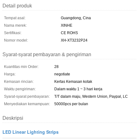
Detail produk
Tempat asal:
Guangdong, Cina
Nama merek:
XINHE
Sertifikasi:
CE ROHS
Nomor model:
XH-XT3232P24
Syarat-syarat pembayaran & pengiriman
Kuantitas min Order:
28
Harga:
negotiate
Kemasan rincian:
Kertas Kemasan kotak
Waktu pengiriman:
Dalam waktu 1 ~ 3 hari kerja
Syarat-syarat pembayaran:
T/T dalam maju, Western Union, Paypal, LC
Menyediakan kemampuan:
50000pcs per bulan
Deskripsi
LED Linear Lighting Strips