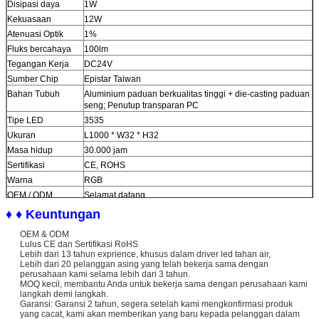
Disipasi daya
1W
Kekuasaan
12W
Atenuasi Optik
1%
Fluks bercahaya
100lm
Tegangan Kerja
DC24V
Sumber Chip
Epistar Taiwan
Bahan Tubuh
Aluminium paduan berkualitas tinggi + die-casting paduan
seng; Penutup transparan PC
Tipe LED
3535
Ukuran
L1000 * W32 * H32
Masa hidup
30.000 jam
Sertifikasi
CE, ROHS
Warna
RGB
OEM / ODM
Selamat datang
Perlindungan
IP65
♦ ♦ Keuntungan
Qty / karton
28pcs
OEM & ODM
Lulus CE dan Sertifikasi RoHS
Lebih dari 13 tahun exprience, khusus dalam driver led tahan air,
Lebih dari 20 pelanggan asing yang telah bekerja sama dengan
perusahaan kami selama lebih dari 3 tahun.
MOQ kecil, membantu Anda untuk bekerja sama dengan perusahaan kami
langkah demi langkah.
Garansi: Garansi 2 tahun, segera setelah kami mengkonfirmasi produk
yang cacat, kami akan memberikan yang baru kepada pelanggan dalam