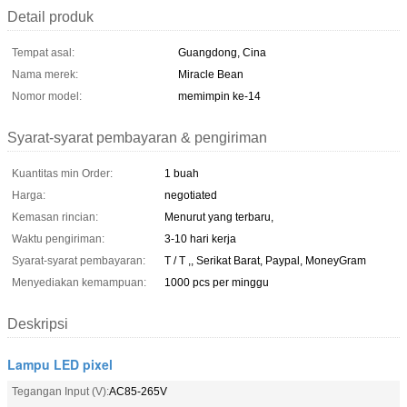
Detail produk
Tempat asal:
Guangdong, Cina
Nama merek:
Miracle Bean
Nomor model:
memimpin ke-14
Syarat-syarat pembayaran & pengiriman
Kuantitas min Order:
1 buah
Harga:
negotiated
Kemasan rincian:
Menurut yang terbaru,
Waktu pengiriman:
3-10 hari kerja
Syarat-syarat pembayaran:
T / T ,, Serikat Barat, Paypal, MoneyGram
Menyediakan kemampuan:
1000 pcs per minggu
Deskripsi
Lampu LED pixel
Tegangan Input (V):
AC85-265V