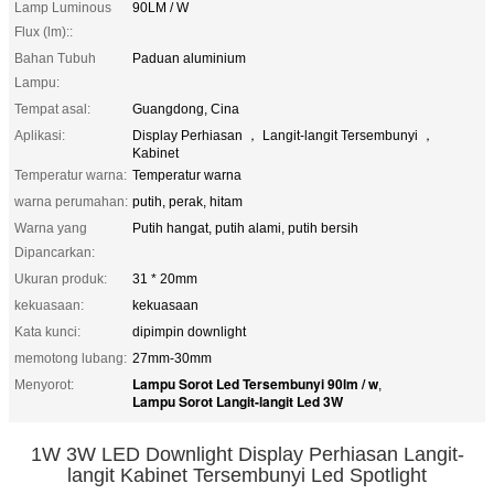
Lamp Luminous
90LM / W
Flux (lm)::
Bahan Tubuh
Paduan aluminium
Lampu:
Tempat asal:
Guangdong, Cina
Aplikasi:
Display Perhiasan ， Langit-langit Tersembunyi ，
Kabinet
Temperatur warna:
Temperatur warna
warna perumahan:
putih, perak, hitam
Warna yang
Putih hangat, putih alami, putih bersih
Dipancarkan:
Ukuran produk:
31 * 20mm
kekuasaan:
kekuasaan
Kata kunci:
dipimpin downlight
memotong lubang:
27mm-30mm
Lampu Sorot Led Tersembunyi 90lm / w
Menyorot:
,
Lampu Sorot Langit-langit Led 3W
1W 3W LED Downlight Display Perhiasan Langit-
langit Kabinet Tersembunyi Led Spotlight