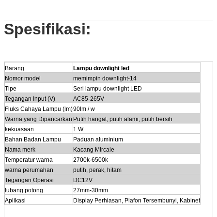
Spesifikasi:
Barang
Lampu downlight led
Nomor model
memimpin downlight-14
Tipe
Seri lampu downlight LED
Tegangan Input (V)
AC85-265V
Fluks Cahaya Lampu (lm)
90lm / w
Warna yang Dipancarkan
Putih hangat, putih alami, putih bersih
kekuasaan
1 W.
Bahan Badan Lampu
Paduan aluminium
Nama merk
Kacang Mircale
Temperatur warna
2700k-6500k
warna perumahan
putih, perak, hitam
Tegangan Operasi
DC12V
lubang potong
27mm-30mm
Aplikasi
Display Perhiasan, Plafon Tersembunyi, Kabinet