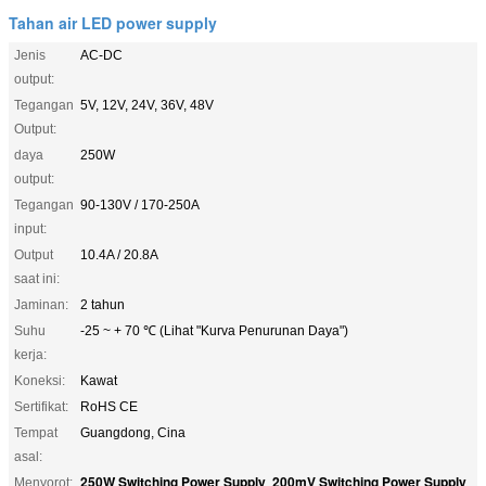
Tahan air LED power supply
Jenis
AC-DC
output:
Tegangan
5V, 12V, 24V, 36V, 48V
Output:
daya
250W
output:
Tegangan
90-130V / 170-250A
input:
Output
10.4A / 20.8A
saat ini:
Jaminan:
2 tahun
Suhu
-25 ~ + 70 ℃ (Lihat "Kurva Penurunan Daya")
kerja:
Koneksi:
Kawat
Sertifikat:
RoHS CE
Tempat
Guangdong, Cina
asal:
250W Switching Power Supply
200mV Switching Power Supply
Menyorot:
,
,