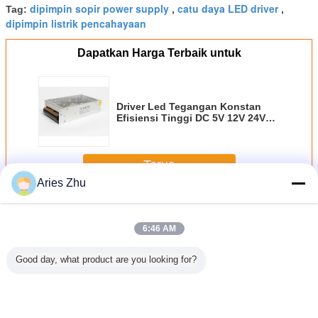
dipimpin sopir power supply
catu daya LED driver
Tag:
,
,
dipimpin listrik pencahayaan
Dapatkan Harga Terbaik untuk
Driver Led Tegangan Konstan
Efisiensi Tinggi DC 5V 12V 24V
36V 250W Catu Daya Pengalihan
Terus
Aries Zhu
Tahan air LED power supply
Lebih
6:46 AM
Good day, what product are you looking for?
 Daya
AC DC SMPS
Catu Daya LED
Catu Daya
IP65 5V 
han LED
LED Driver 110V
Tegangan
Switching AC ke
SMPS P
ujan 12V
220V 230V
Konstan 150W
DC 12V 10A 20A
Supply 1A
ertemp
Switching Power
Untuk CCTV,
30A Adaptor LED
AC DC Ca