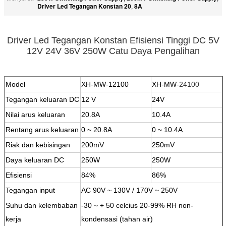
Driver Led Tegangan Konstan 20
8A
,
Driver Led Tegangan Konstan Efisiensi Tinggi DC 5V
12V 24V 36V 250W Catu Daya Pengalihan
Model
XH-MW-12100
XH-MW
-24100
Tegangan keluaran DC
12 V
24V
Nilai arus keluaran
20.8A
10.4A
Rentang arus keluaran
0 ~ 20.8A
0 ~ 10.4A
Riak dan kebisingan
200mV
250mV
Daya keluaran DC
250W
250W
Efisiensi
84%
86%
Tegangan input
AC 90V ~ 130V / 170V ~ 250V
Suhu dan kelembaban
-30 ~ + 50 celcius 20-99% RH non-
kerja
kondensasi (tahan air)