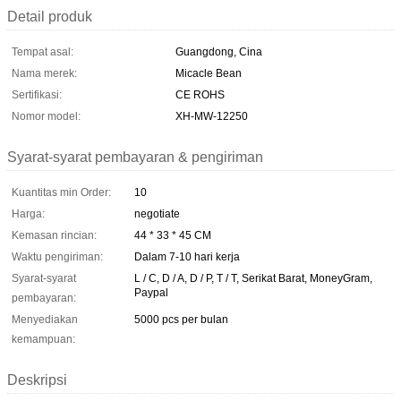
Detail produk
Tempat asal:
Guangdong, Cina
Nama merek:
Micacle Bean
Sertifikasi:
CE ROHS
Nomor model:
XH-MW-12250
Syarat-syarat pembayaran & pengiriman
Kuantitas min Order:
10
Harga:
negotiate
Kemasan rincian:
44 * 33 * 45 CM
Waktu pengiriman:
Dalam 7-10 hari kerja
Syarat-syarat
L / C, D / A, D / P, T / T, Serikat Barat, MoneyGram,
Paypal
pembayaran:
Menyediakan
5000 pcs per bulan
kemampuan:
Deskripsi