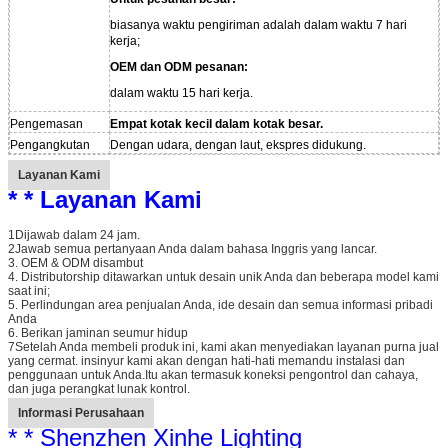
biasanya waktu pengiriman adalah dalam waktu 7 hari
Kirimkan
kerja;
OEM dan ODM pesanan:
dalam waktu 15 hari kerja.
Pengemasan
Empat kotak kecil dalam kotak besar.
Pengangkutan
Dengan udara, dengan laut, ekspres didukung.
Layanan Kami
* * Layanan Kami
1Dijawab dalam 24 jam.
2Jawab semua pertanyaan Anda dalam bahasa Inggris yang lancar.
3. OEM & ODM disambut
4. Distributorship ditawarkan untuk desain unik Anda dan beberapa model kami
saat ini;
5. Perlindungan area penjualan Anda, ide desain dan semua informasi pribadi
Anda
6. Berikan jaminan seumur hidup
7Setelah Anda membeli produk ini, kami akan menyediakan layanan purna jual
yang cermat. insinyur kami akan dengan hati-hati memandu instalasi dan
penggunaan untuk Anda.Itu akan termasuk koneksi pengontrol dan cahaya,
dan juga perangkat lunak kontrol.
Informasi Perusahaan
* * Shenzhen Xinhe Lighting