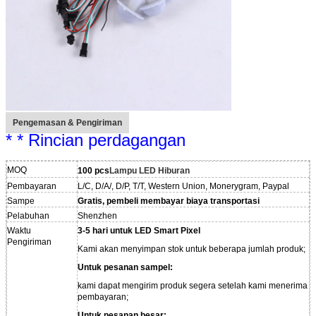
Tinggalkan pesan
Kami akan segera menghubungi
Anda kembali!
Pengemasan & Pengiriman
* * Rincian perdagangan
MOQ
100 pcs
Lampu LED Hiburan
Pembayaran
L/C, D/A/, D/P, T/T, Western Union, Monerygram, Paypal
Sampe
Gratis, pembeli membayar biaya transportasi
Pelabuhan
Shenzhen
Waktu
3-5 hari untuk LED Smart Pixel
Pengiriman
Kami akan menyimpan stok untuk beberapa jumlah produk;
Untuk pesanan sampel:
kami dapat mengirim produk segera setelah kami menerima
pembayaran;
Untuk pesanan besar: