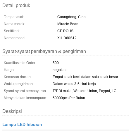
Detail produk
Tempat asal:
Guangdong, Cina
Nama merek:
Miracle Bean
Sertifikasi:
CE ROHS
Nomor model:
XH-D60S12
Syarat-syarat pembayaran & pengiriman
Kuantitas min Order:
500
Harga:
negotiate
Kemasan rincian:
Empat kotak kecil dalam satu kotak besar
Waktu pengiriman:
Dalam waktu 3-5 Hari kerja
Syarat-syarat pembayaran:
T/T Di muka, Western Union, Paypal, LC
Menyediakan kemampuan:
50000pcs Per Bulan
Deskripsi
Lampu LED hiburan