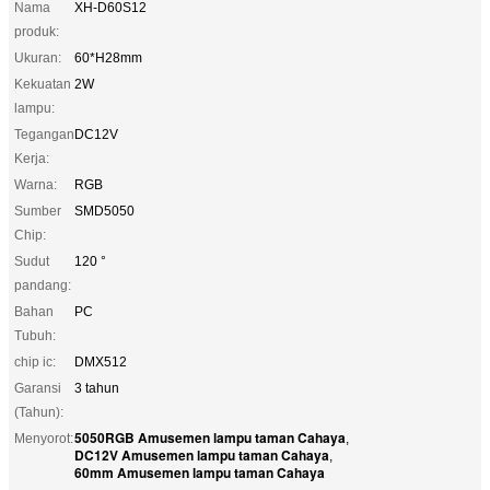
Nama
XH-D60S12
produk:
Ukuran:
60*H28mm
Kekuatan
2W
lampu:
Tegangan
DC12V
Kerja:
Warna:
RGB
Sumber
SMD5050
Chip:
Sudut
120 °
pandang:
Bahan
PC
Tubuh:
chip ic:
DMX512
Garansi
3 tahun
(Tahun):
5050RGB Amusemen lampu taman Cahaya
Menyorot:
,
DC12V Amusemen lampu taman Cahaya
,
60mm Amusemen lampu taman Cahaya