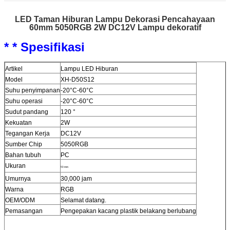
LED Taman Hiburan Lampu Dekorasi Pencahayaan
60mm 5050RGB 2W DC12V Lampu dekoratif
* * Spesifikasi
Artikel
Lampu LED Hiburan
Model
XH-D50S12
Suhu penyimpanan
-20°C-60°C
Suhu operasi
-20°C-60°C
Sudut pandang
120 °
Kekuatan
2W
Tegangan Kerja
DC12V
Sumber Chip
5050RGB
Bahan tubuh
PC
Ukuran
50 mm
Umurnya
30,000 jam
Warna
RGB
OEM/ODM
Selamat datang.
Pemasangan
Pengepakan kacang plastik belakang berlubang