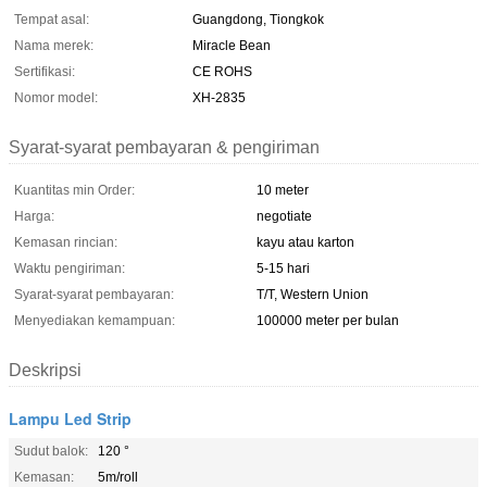
Tempat asal:
Guangdong, Tiongkok
Nama merek:
Miracle Bean
Sertifikasi:
CE ROHS
Nomor model:
XH-2835
Syarat-syarat pembayaran & pengiriman
Kuantitas min Order:
10 meter
Harga:
negotiate
Kemasan rincian:
kayu atau karton
Waktu pengiriman:
5-15 hari
Syarat-syarat pembayaran:
T/T, Western Union
Menyediakan kemampuan:
100000 meter per bulan
Deskripsi
Lampu Led Strip
Sudut balok:
120 °
Kemasan:
5m/roll