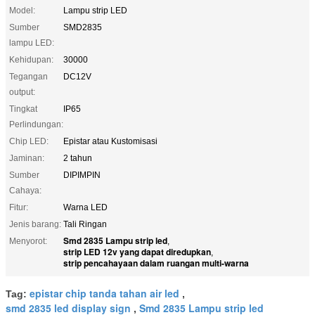
Model:
Lampu strip LED
Sumber
SMD2835
lampu LED:
Kehidupan:
30000
Tegangan
DC12V
output:
Tingkat
IP65
Perlindungan:
Chip LED:
Epistar atau Kustomisasi
Jaminan:
2 tahun
Sumber
DIPIMPIN
Cahaya:
Fitur:
Warna LED
Jenis barang:
Tali Ringan
Smd 2835 Lampu strip led
Menyorot:
,
strip LED 12v yang dapat diredupkan
,
strip pencahayaan dalam ruangan multi-warna
epistar chip tanda tahan air led
Tag:
,
smd 2835 led display sign
Smd 2835 Lampu strip led
,