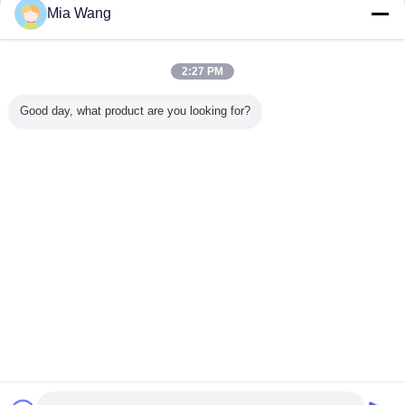
Indonesian
Mia Wang
2:27 PM
Rumah
|
Tentang kami
|
Sitemap
|
Kebijakan pribadi
Good day, what product are you looking for?
Tampilan desktop
Copyright © 2014 - 2026 Shenzhen Xinhe Lighting Optoelectronics Co., Ltd..
All rights reserved.