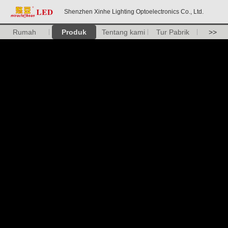
Shenzhen Xinhe Lighting Optoelectronics Co., Ltd.
Rumah
Produk
Tentang kami
Tur Pabrik
>>