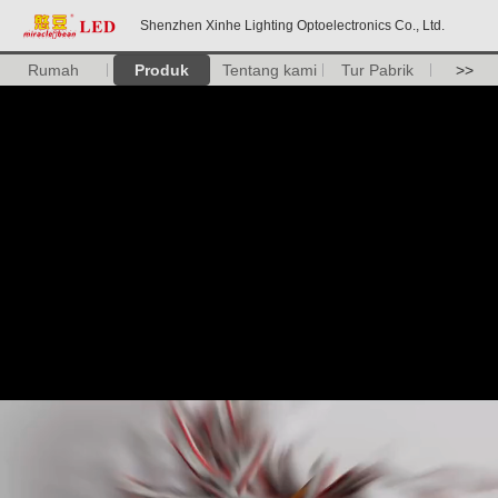
Shenzhen Xinhe Lighting Optoelectronics Co., Ltd.
Rumah
Produk
Tentang kami
Tur Pabrik
>>