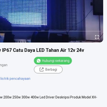
P67 Catu Daya LED Tahan Air 12v 24v
Hubungi sekarang
angan
Berbagi
 listrik pencahayaan
w 200w 250w 300w 400w Led Driver Deskripsi Produk Model XH-
33.3A 16.6A ...
Lihat Lebih Banyak