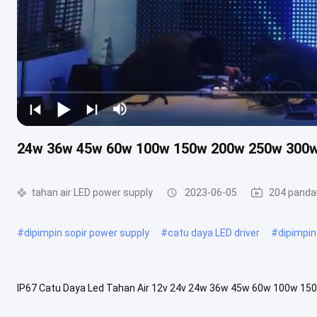
24w 36w 45w 60w 100w 150w 200w 250w 300w I
tahan air LED power supply
2023-06-05
204 pand
#
dipimpin sopir power supply
#
catu daya LED driver
#
dipimpin
IP67 Catu Daya Led Tahan Air 12v 24v 24w 36w 45w 60w 100w 150
24W-B XH-24W-B tegangan keluaran DC 12V 24V Nilai arus keluaran 