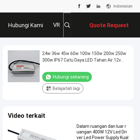
Indonesian
VR
Hubungi Kami
Quote Request
Suatu
24w 36w 45w 60w 100w 150w 200w 250w
300w IP67 Catu Daya LED Tahan Air 12v
24v
Hubungi sekarang
Belajarlah lagi
Video terkait
Dalam ruangan dan luar r
uangan 400W 12V Led Dri
ver Led Power Supply Kual