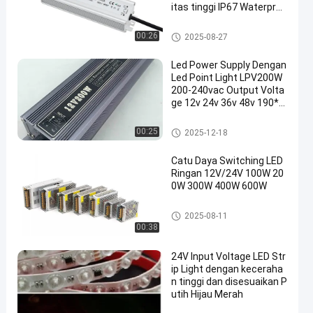
itas tinggi IP67 Waterproo
f untuk lampu dekoratif
Modul Lampu LED
00:26
2025-08-27
Led Power Supply Dengan
Led Point Light LPV200W
200-240vac Output Volta
ge 12v 24v 36v 48v 190*4
9*34mm
tahan air LED power supply
00:25
2025-12-18
Catu Daya Switching LED
Ringan 12V/24V 100W 20
0W 300W 400W 600W
tahan air LED power supply
2025-08-11
00:38
24V Input Voltage LED Str
ip Light dengan keceraha
n tinggi dan disesuaikan P
utih Hijau Merah