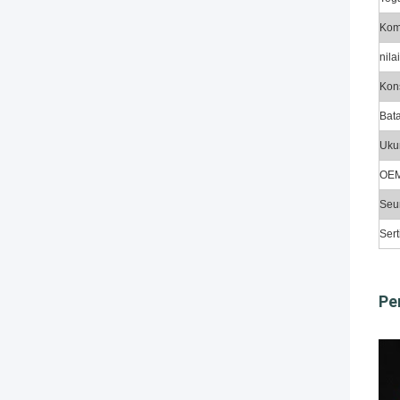
Kom
nila
Kon
Bat
Uku
OE
Seu
Sert
Pe