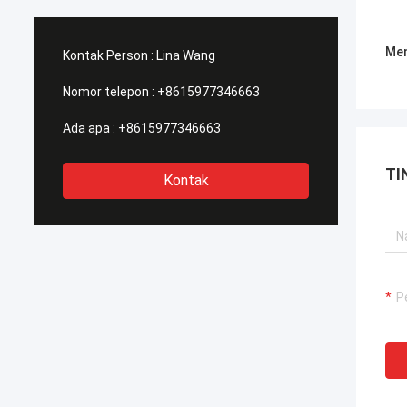
seperti ini, ini ...
Men
Kontak Person :
Lina Wang
Nomor telepon :
+8615977346663
Ada apa :
+8615977346663
TI
Kontak