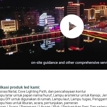
ikasi produk led kami:
orasi Natal, Cove Lighting Path, dan pencahayaan kontur
pu latar untuk papan nama/huruf, Lampu arsitektur untuk Kanopi, Jen
pu DIY untuk digunakan di rumah, Lampu laut, Lampu tugas, Penggan
pu hias untuk liburan, acara, pertunjukan, pameran.
uran / Acara / Panggung / Liburan / Klub / Pertunjukan Seni. Dan seter