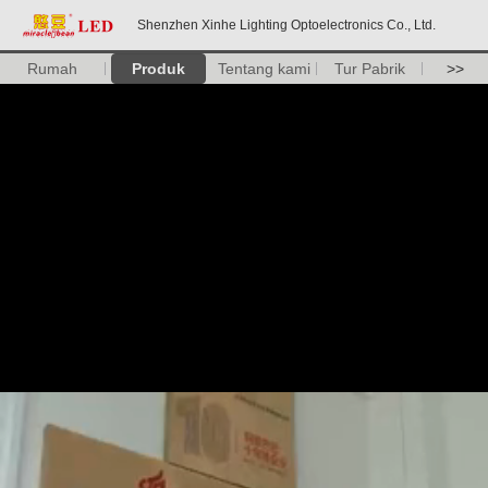
Shenzhen Xinhe Lighting Optoelectronics Co., Ltd.
Rumah
Produk
Tentang kami
Tur Pabrik
>>